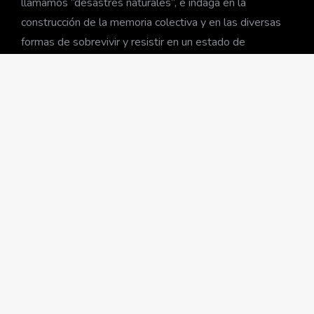
llamamos “desastres naturales”, e indaga en la
construcción de la memoria colectiva y en las diversas
formas de sobrevivir y resistir en un estado de
emergencia cuando se interrumpe el flujo de lo
cotidiano y afloran los conflictos.