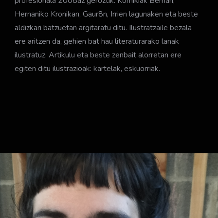
profesionala 2008az geroztik. Komikiak Berrian,
Hernaniko Kronikan, Gaur8n, Irrien lagunaken eta beste
aldizkari batzuetan argitaratu ditu. Ilustratzaile bezala
ere aritzen da, gehien bat hau literaturarako lanak
ilustratuz. Artikulu eta beste zenbait alorretan ere
egiten ditu ilustrazioak: kartelak, eskuorriak.