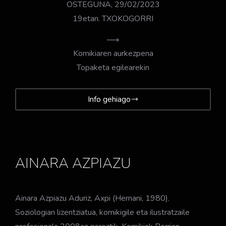
OSTEGUNA, 29/02/2023
19etan. TXOKOGORRI
Komikiaren aurkezpena
Topaketa egilearekin
Info gehiago
AINARA AZPIAZU
Ainara Azpiazu Aduriz, Axpi (Hernani, 1980).
Soziologian lizentziatua, komikigile eta ilustratzaile