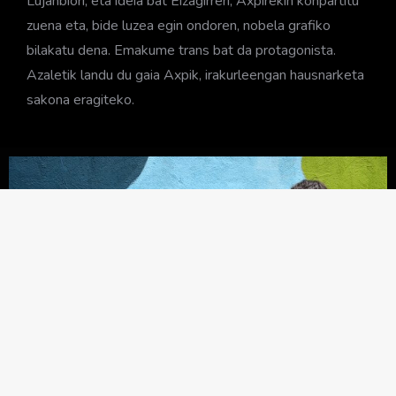
Lujanbiori, eta ideia bat Eizagirreri, Axpirekin konpartitu
zuena eta, bide luzea egin ondoren, nobela grafiko
bilakatu dena. Emakume trans bat da protagonista.
Azaletik landu du gaia Axpik, irakurleengan hausnarketa
sakona eragiteko.