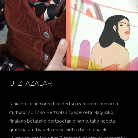
UTZI AZALARI
Maialen Lujanbioren hiru ber­tso izan ziren liburuaren
iturburu, 2017ko Bertsolari Txapelketa Nagusiko
finalean botatako bertsoetan oinarritutako nobela
grafikoa da. Txapela eman zioten bertso haiek