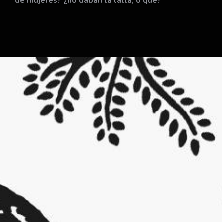
de mujeres? ¿no daban la talla, o qué?